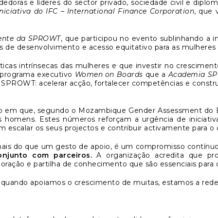
edoras e líderes do sector privado, sociedade civil e dip
ciativa do IFC – International Finance Corporation
, que 
dente da SPROWT
, que participou no evento sublinhando a
os de desenvolvimento e acesso equitativo para as mulheres
ticas intrínsecas das mulheres e que investir no cresciment
 programa executivo
Women on Boards
que a
Academia S
ROWT: acelerar acção, fortalecer competências e constru
em que, segundo o Mozambique Gender Assessment do Ba
s homens. Estes números reforçam a urgência de iniciat
m escalar os seus projectos e contribuir activamente para 
a mais do que um gesto de apoio, é um compromisso contín
onjunto com parceiros.
A organização acredita que p
ração e partilha de conhecimento que são essenciais para o
 quando apoiamos o crescimento de muitas, estamos a redef