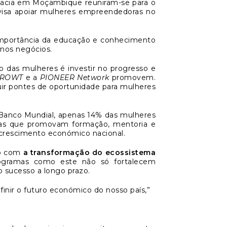
lomacia em Moçambique reuniram-se para o
visa apoiar mulheres empreendedoras no
 importância da educação e conhecimento
 nos negócios.
o das mulheres é investir no progresso e
PROWT
e a
PIONEER Network
promovem.
ir pontes de oportunidade para mulheres
nco Mundial, apenas 14% das mulheres
ivas que promovam formação, mentoria e
o crescimento económico nacional.
uo com
a transformação do ecossistema
rogramas como este não só fortalecem
 sucesso a longo prazo.
inir o futuro económico do nosso país,”