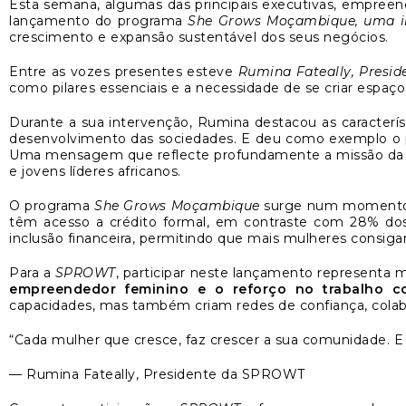
Esta semana, algumas das principais executivas, empreend
lançamento do programa
She Grows Moçambique, uma ini
crescimento e expansão sustentável dos seus negócios.
Entre as vozes presentes esteve
Rumina Fateally, Presi
como pilares essenciais e a necessidade de se criar espaç
Durante a sua intervenção, Rumina destacou as caracterís
desenvolvimento das sociedades. E deu como exemplo o
Uma mensagem que reflecte profundamente a missão da SP
e jovens líderes africanos.
O programa
She Grows Moçambique
surge num momento 
têm acesso a crédito formal, em contraste com 28% do
inclusão financeira, permitindo que mais mulheres consiga
Para a
SPROWT
, participar neste lançamento represent
empreendedor feminino e o reforço no trabalho c
capacidades, mas também criam redes de confiança, colabo
“Cada mulher que cresce, faz crescer a sua comunidade. E
— Rumina Fateally, Presidente da SPROWT