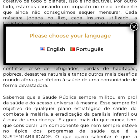
coletivo de todo o planeta, isso é indiscutível. Por outro
lado, estamos causando um impacto no meio ambiente
que ainda não conseguimos sequer mensurar. Cada
máscara jogada no lixo, cada insumo utilizado, a
logística de assegurar vacinas às populações mais
remotas, enfim, criamos uma pressão sem precedentes
nos recursos naturais. Atingimos o ápice onde a
Please choose your language
insustentabilidade está se tornando uma ameaça para a
saúde humana. O ar que respiramos, os alimentos que
English
Português
comemos e a água que bebemos são as condições
básicas que precisamos assegurar para termos SAÚDE. E
nem estamos colocando nessa balança o peso dos
conflitos, crise de refugiados, perdas de habitação,
pobreza, desastres naturais e tantos outros mais desafios
mundo afora que afetam à saúde de uma comunidade de
forma devastadora.
Sabemos que a Saúde Pública sempre militou em prol
da saúde e do acesso universal à mesma. Esse sempre foi
objetivo de qualquer plano estratégico de saúde, do
combate à malária, a erradicação da paralisia infantil ou
à cura de uma doença. E agora, mais do que nunca, tem
que considerar um componente que nem sempre esteve
no ápice dos programas de saúde que é a
SUSTENTABILIDADE. O que quero salientar é que: a