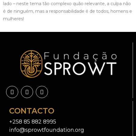
lado – neste tema tão complexo quão relevante, a culpa não
é de ninguém, mas a responsabilidade é de todos, homens e
mulheres!
CONTACTO
+258 85 882 8995
info@sprowtfoundation.org