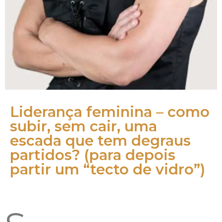
Liderança feminina – como
subir, sem cair, uma
escada que tem degraus
partidos? (para depois
partir um “tecto de vidro”)